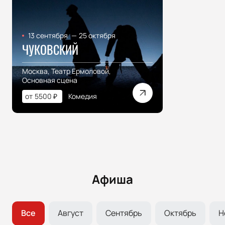
13 сентября
—
25 октября
ЧУКОВСКИЙ
Москва, Театр Ермоловой,
Основная сцена
от
5500
₽
Комедия
Афиша
Все
Август
Сентябрь
Октябрь
Н