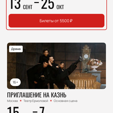
13
25
СЕНТ
ОКТ
Билеты от
5500
₽
Драма
16+
ПРИГЛАШЕНИЕ НА КАЗНЬ
Москва
Театр Ермоловой
Основная сцена
15
7