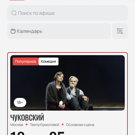
Популярное
Комедия
18+
ЧУКОВСКИЙ
Москва
Театр Ермоловой
Основная сцена