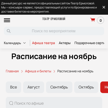
Данный ресурс не является официальным сайтом Театр Ермоловой.
Мы — консьерж-сервис, предоставляющий услуги по бронированию и
доставке билетов на мероприятия.
ТЕАТР ЕРМОЛОВОЙ
0
Афиша театра
Актеры
Подарочные сертиф
Календарь
Расписание на ноябрь
Главная
Афиша и билеты
Расписание на ноябрь
Все
Август
Сентябрь
Октябрь
Н