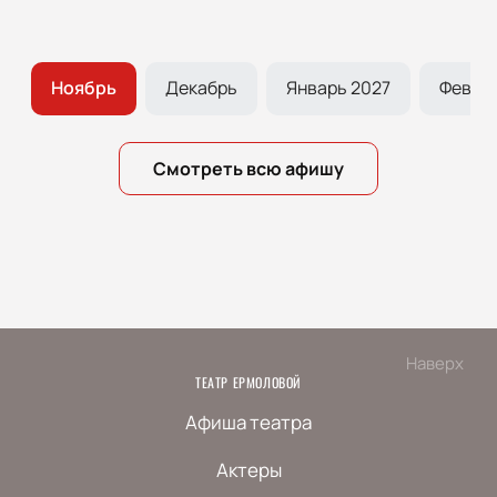
ь
Ноябрь
Декабрь
Январь 2027
Феврал
Смотреть всю афишу
Наверх
ТЕАТР ЕРМОЛОВОЙ
Афиша театра
Актеры