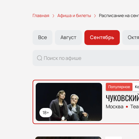
Главная
Афиша и билеты
Расписание на сен
Все
Август
Сентябрь
Окт
Популярное
К
ЧУКОВСКИ
Москва
Теа
18+