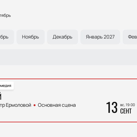
тябрь
ябрь
Ноябрь
Декабрь
Январь 2027
Фев
омедия
Й
13
тр Ермоловой
Основная сцена
вс, 19:00
СЕНТ