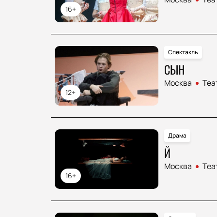
16+
Спектакль
СЫН
Москва
Теа
12+
Драма
Й
Москва
Теа
16+