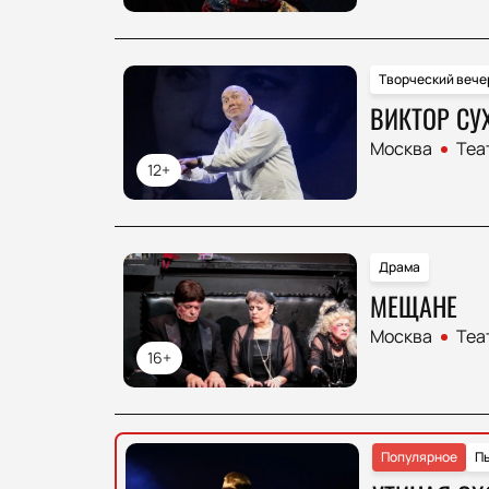
Творческий вече
ВИКТОР СУ
Москва
Теа
12+
Драма
МЕЩАНЕ
Москва
Теа
16+
Популярное
П