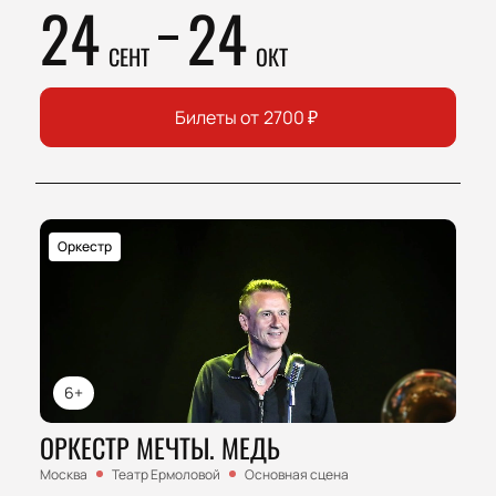
24
24
СЕНТ
ОКТ
Билеты от
2700
₽
Оркестр
6+
ОРКЕСТР МЕЧТЫ. МЕДЬ
Москва
Театр Ермоловой
Основная сцена