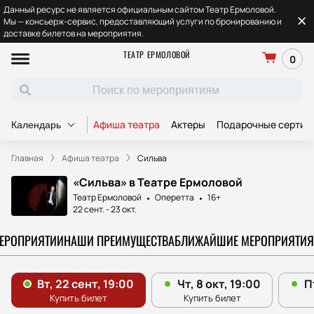
Данный ресурс не является официальным сайтом Театр Ермоловой.
Мы — консьерж-сервис, предоставляющий услуги по бронированию и
доставке билетов на мероприятия.
ТЕАТР ЕРМОЛОВОЙ
0
Афиша театра
Актеры
Подарочные сертиф
Календарь
Главная
Афиша театра
Сильва
«Сильва» в Театре Ермоловой
Театр Ермоловой
Оперетта
16+
22 сент.
-
23 окт.
МЕРОПРИЯТИИ
НАШИ ПРЕИМУЩЕСТВА
БЛИЖАЙШИЕ МЕРОПРИЯТИЯ