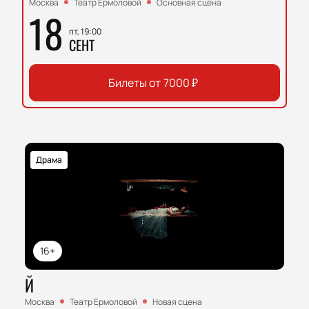
Москва
Театр Ермоловой
Основная сцена
18
пт, 19:00
СЕНТ
Билеты от
7000
₽
Драма
16+
Й
Москва
Театр Ермоловой
Новая сцена