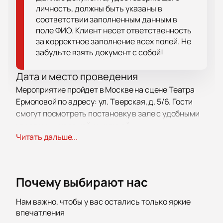
личность, должны быть указаны в
соответствии заполненным данным в
поле ФИО. Клиент несет ответственность
за корректное заполнение всех полей. Не
забудьте взять документ с собой!
Дата и место проведения
Мероприятие пройдет в Москве на сцене Театра
Ермоловой по адресу: ул. Тверская, д. 5/6. Гости
смогут посмотреть постановку в зале с удобными
креслами и хорошей акустикой.
Читать дальше...
О событии и площадке
Оперетта «Сильва» — одно из главных событий
сезона. В программе живое исполнение и участие
Почему выбирают нас
профессиональных артистов. Зрители увидят
новые номера, миниатюры и разные музыкальные
Нам важно, чтобы у вас остались только яркие
впечатления
решения. Постановка входит в число популярных