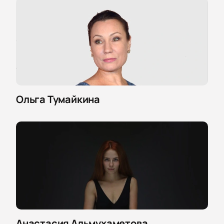
Ольга Тумайкина
Анастасия Альмухаметова