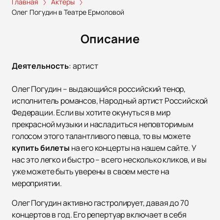
Главная
Актеры
Олег Погудин в Театре Ермоловой
Описание
Деятельность
:
артист
Олег Погудин – выдающийся российский тенор,
исполнитель романсов, Народный артист Российской
Федерации. Если вы хотите окунуться в мир
прекрасной музыки и насладиться неповторимым
голосом этого талантливого певца, то вы можете
купить билеты
на его концерты на нашем сайте. У
нас это легко и быстро – всего несколько кликов, и вы
уже можете быть уверены в своем месте на
мероприятии.
Олег Погудин активно гастролирует, давая до 70
концертов в год. Его репертуар включает в себя