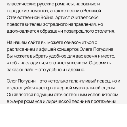
классические русские романсы, народные и
городские романсы, а также песни о Великой
Отечественной Войне. Артист считает себя
представителем эстрадного направления, но
вдохновляется образцами позапрошлого столетия.
На нашем сайте вы можете ознакомиться с
расписанием и афишей концертов Олега Погудина.
Вы можете выбрать удобное для вас время и место,
чтобы насладиться его выступлением. Оформить
заказ онлайн – это удобно и надежно.
Олег Погудин – это не только талантливый певец, но и
выдающийся мастер камерной музыкальной сцены.
Он является ведущим отечественным исполнителем
в жанре романса и лирической песни на протяжении
трех десятилетий. Его творчество было отмечено
множеством премий и наград. Олег Погудин – это
настоящая легенда русской музыки.