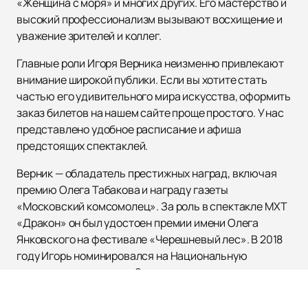
«Женщина с моря» и многих других. Его мастерство и
высокий профессионализм вызывают восхищение и
уважение зрителей и коллег.
Главные роли Игоря Верника неизменно привлекают
внимание широкой публики. Если вы хотите стать
частью его удивительного мира искусства, оформить
заказ билетов на нашем сайте проще простого. У нас
представлено удобное расписание и афиша
предстоящих спектаклей.
Верник — обладатель престижных наград, включая
премию Олега Табакова и награду газеты
«Московский комсомолец». За роль в спектакле МХТ
«Дракон» он был удостоен премии имени Олега
Янковского на фестивале «Черешневый лес». В 2018
году Игорь номинировался на Национальную
театральную премию «Золотая маска» за его
выдающееся исполнение в той же постановке. Его
талант и мастерство по праву заслуживают