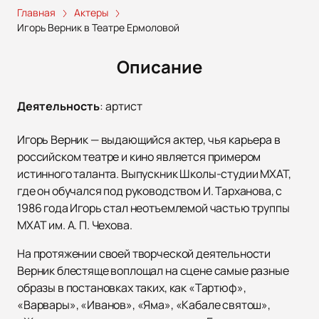
Главная
Актеры
Игорь Верник в Театре Ермоловой
Описание
Деятельность
:
артист
Игорь Верник — выдающийся актер, чья карьера в
российском театре и кино является примером
истинного таланта. Выпускник Школы-студии МХАТ,
где он обучался под руководством И. Тарханова, с
1986 года Игорь стал неотъемлемой частью труппы
МХАТ им. А. П. Чехова.
На протяжении своей творческой деятельности
Верник блестяще воплощал на сцене самые разные
образы в постановках таких, как «Тартюф»,
«Варвары», «Иванов», «Яма», «Кабале святош»,