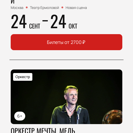
Й
Москва
Театр Ермоловой
Новая сцена
24
24
СЕНТ
ОКТ
Билеты от
2700
₽
Оркестр
6+
ОРКЕСТР МЕЧТЫ. МЕДЬ