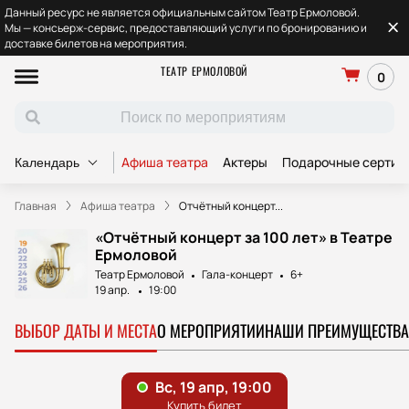
Данный ресурс не является официальным сайтом Театр Ермоловой.
Мы — консьерж-сервис, предоставляющий услуги по бронированию и
доставке билетов на мероприятия.
ТЕАТР ЕРМОЛОВОЙ
0
Афиша театра
Актеры
Подарочные сертиф
Календарь
Главная
Афиша театра
Отчётный концерт...
«Отчётный концерт за 100 лет» в Театре
Ермоловой
Театр Ермоловой
Гала-концерт
6+
19 апр.
19:00
ВЫБОР ДАТЫ И МЕСТА
О МЕРОПРИЯТИИ
НАШИ ПРЕИМУЩЕСТВА