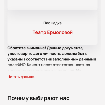
Площадка
Театр Ермоловой
Обратите внимание! Данные документа,
удостоверяющего личность, должны быть
указаны в соответствии заполненным данным в
поле ФИО. Клиент несет ответственность за
корректное заполнение всех полей. Не
забудьте взять документ с собой!
Читать дальше...
Место проведения
Отчётный концерт за 100 лет пройдёт в Театре
Почему выбирают нас
Ермоловой по адресу: Москва, ул. Тверская, д. 5/6.