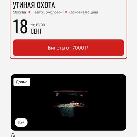
УТИНАЯ ОХОТА
Москва
Театр Ермоловой
Основная сцена
18
пт, 19:00
СЕНТ
Билеты от
7000
₽
Драма
16+