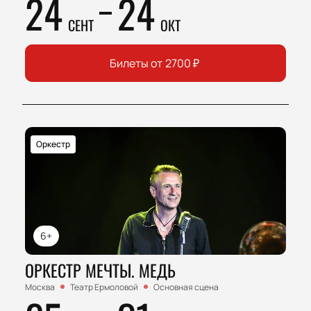
24
24
СЕНТ
ОКТ
Билеты от
2700
₽
Оркестр
6+
ОРКЕСТР МЕЧТЫ. МЕДЬ
Москва
Театр Ермоловой
Основная сцена