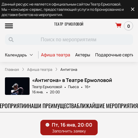
Данный ресурс не является официальным сайтом Театр Ермоловой.
Мы — консьерж-сервис, предоставляющий услуги по бронированию и
доставке билетов на мероприятия.
ТЕАТР ЕРМОЛОВОЙ
0
Афиша театра
Актеры
Подарочные сертиф
Календарь
Главная
Афиша театра
Антигона
«Антигона» в Театре Ермоловой
Театр Ермоловой
Пьеса
16+
16 янв.
20:00
МЕРОПРИЯТИИ
НАШИ ПРЕИМУЩЕСТВА
БЛИЖАЙШИЕ МЕРОПРИЯТИЯ