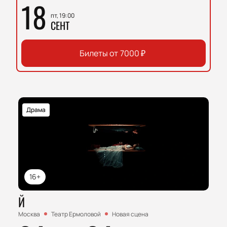
18
пт, 19:00
СЕНТ
Билеты от
7000
₽
Драма
16+
Й
Москва
Театр Ермоловой
Новая сцена