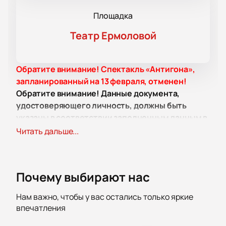
Площадка
Театр Ермоловой
Обратите внимание! Спектакль «Антигона»,
запланированный на 13 февраля, отменен!
Обратите внимание! Данные документа,
удостоверяющего личность, должны быть
указаны в соответствии заполненным данным в
поле ФИО. Клиент несет ответственность за
Читать дальше...
корректное заполнение всех полей. Не
забудьте взять документ с собой!
Обратите внимание, возможна смена актёрского
Почему выбирают нас
состава.
Режиссёр:
Владимир Киммельман.
Нам важно, чтобы у вас остались только яркие
Актёрский состав:
Дарья Мельникова, Эва
впечатления
Мильграм, Александра Милёшина, Борис Миронов,